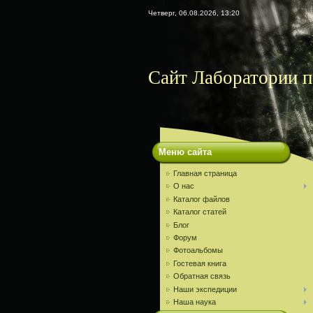
Четверг, 06.08.2026, 13:20
Сайт Лаборатории 
Меню сайта
Главная страница
О нас
Каталог файлов
Каталог статей
Блог
Форум
Фотоальбомы
Гостевая книга
Обратная связь
Наши экспедиции
Наша наука