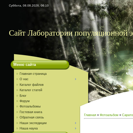
Суббота, 08.08.2026, 06:10
Сайт Лаборатории популяционной
Меню сайта
Главная страница
О нас
Каталог файлов
Каталог статей
Блог
Форум
Фотоальбомы
Гостевая книга
Главная
»
Фотоальбом
»
Сарато
Обратная связь
Наши экспедиции
Наша наука