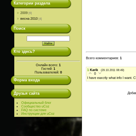
Категории раздела
2009
[6]
весна 2010
[4]
Поиск
Кто здесь?
Всего комментариев
:
1
Онлайн всего:
1
Гостей:
1
1
Karik
(29.10.2011 08:49)
Пользователей:
0
0
I have eaxctly what info I want. 
Форма входа
Добав
Друзья сайта
Официальный блог
Сообщество uCoz
FAQ по системе
Инструкции для uCoz