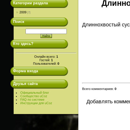
Длинно
Категории раздела
2009
[7]
Поиск
Длиннохвостый сусл
Кто здесь?
Онлайн всего:
1
Гостей:
1
Пользователей:
0
Форма входа
Друзья сайта
Всего комментариев
:
0
Официальный блог
Сообщество uCoz
FAQ по системе
Добавлять коммен
Инструкции для uCoz