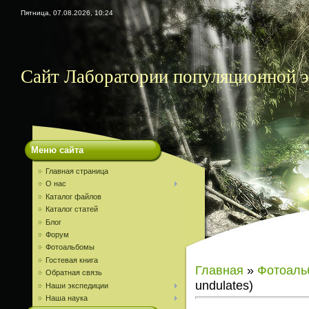
Пятница, 07.08.2026, 10:24
Сайт Лаборатории популяционной
Меню сайта
Главная страница
О нас
Каталог файлов
Каталог статей
Блог
Форум
Фотоальбомы
Гостевая книга
Главная
»
Фотоаль
Обратная связь
undulates)
Наши экспедиции
Наша наука