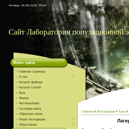
Четверг, 06.08.2026, 19:46
Сайт Лаборатории популяционной
Меню сайта
Главная страница
О нас
Каталог файлов
Каталог статей
Блог
Форум
Фотоальбомы
Гостевая книга
Главная
»
Фотоальбом
»
Тува
»
Обратная связь
Наши экспедиции
Лагер
Наша наука