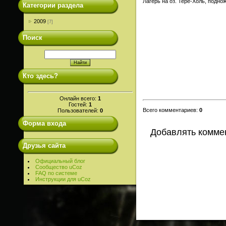
Лагерь на оз. Тере-Холь, подно
Категории раздела
2009
[7]
Поиск
Кто здесь?
Онлайн всего:
1
Гостей:
1
Всего комментариев
:
0
Пользователей:
0
Форма входа
Добавлять коммен
Друзья сайта
Официальный блог
Сообщество uCoz
FAQ по системе
Инструкции для uCoz